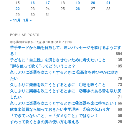
15
16
17
18
19
20
21
22
23
24
25
26
27
28
29
30
31
« 11月
1月 »
POPULAR POSTS
最も訪問者が多かった記事 10 件 (過去 7 日間)
苦手モードから脳を解放して、速いパッセージを吹けるようにす
る！
854
子どもに「自主性」を演じさせないために考えたいこと
135
”脚を使って吹く”ってどういうこと？
105
久しぶりに楽器を吹こうとするときに ③高音を伸びやかに吹き
たい
79
久しぶりに楽器を吹こうとするときに ①息を吸うこと
73
久しぶりに楽器を吹こうとするときに ②響きのある音を取り戻
したい
71
久しぶりに楽器を吹こうとするときに④楽器を楽に持ちたい！
66
吹奏楽部員なら知っておきたい中学理科 ①音の伝わり方
60
「できていないこと」＝「ダメなこと」ではない！
56
すわって吹くときの脚の使い方を考える
25