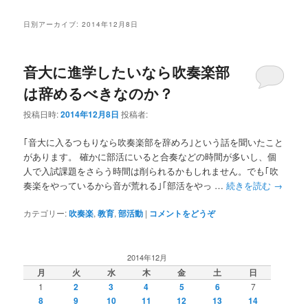
ー
コ
ン
日別アーカイブ:
2014年12月8日
ン
テ
音大に進学したいなら吹奏楽部
テ
ン
は辞めるべきなのか？
ン
ツ
投稿日時:
2014年12月8日
投稿者:
ツ
へ
｢音大に入るつもりなら吹奏楽部を辞めろ｣という話を聞いたこと
があります。 確かに部活にいると合奏などの時間が多いし、個
へ
移
人で入試課題をさらう時間は削られるかもしれません。でも｢吹
奏楽をやっているから音が荒れる｣｢部活をやっ …
続きを読む
→
移
動
カテゴリー:
吹奏楽
,
教育
,
部活動
|
コメントをどうぞ
動
2014年12月
月
火
水
木
金
土
日
1
2
3
4
5
6
7
8
9
10
11
12
13
14