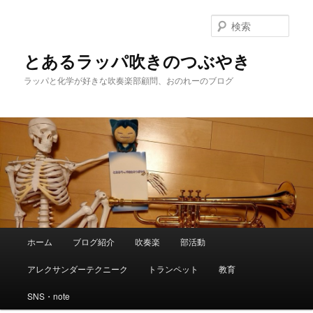
検
索
とあるラッパ吹きのつぶやき
ラッパと化学が好きな吹奏楽部顧問、おのれーのブログ
メ
ホーム
ブログ紹介
吹奏楽
部活動
メ
サ
イ
ン
アレクサンダーテクニーク
トランペット
教育
イ
ブ
メ
ニ
SNS・note
ン
コ
ュ