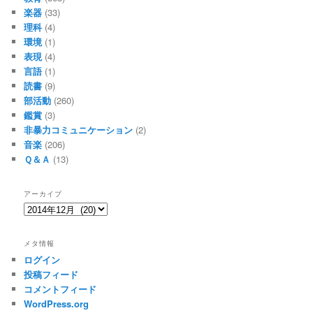
楽器
(33)
理科
(4)
環境
(1)
表現
(4)
言語
(1)
読書
(9)
部活動
(260)
鑑賞
(3)
非暴力コミュニケーション
(2)
音楽
(206)
Ｑ＆Ａ
(13)
アーカイブ
ア
ー
カ
メタ情報
イ
ログイン
ブ
投稿フィード
コメントフィード
WordPress.org