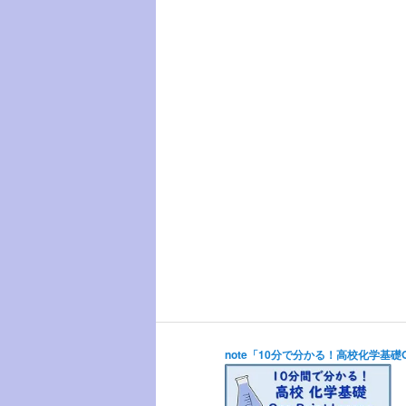
ツ
へ
移
動
note「10分で分かる！高校化学基礎One 