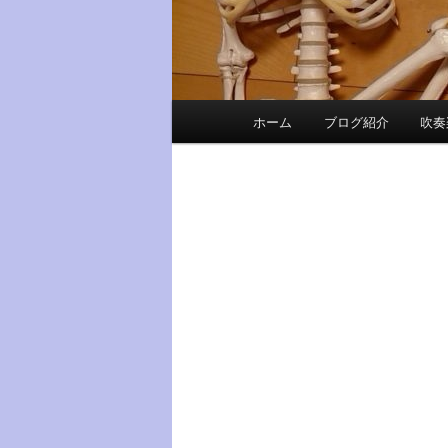
メ
ホーム
ブログ紹介
吹奏
メ
イ
ン
イ
メ
ニ
ン
ュ
ー
コ
ン
テ
ン