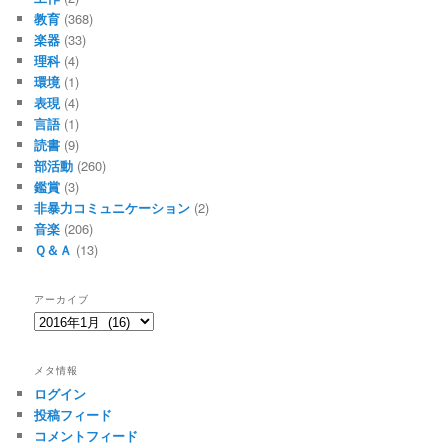
教育
(368)
楽器
(33)
理科
(4)
環境
(1)
表現
(4)
言語
(1)
読書
(9)
部活動
(260)
鑑賞
(3)
非暴力コミュニケーション
(2)
音楽
(206)
Ｑ＆Ａ
(13)
アーカイブ
ア
ー
カ
メタ情報
イ
ログイン
ブ
投稿フィード
コメントフィード