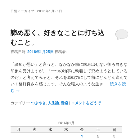
ー
コ
ン
日別アーカイブ:
2016年1月25日
ン
テ
諦め悪く、好きなことに打ち込
テ
ン
むこと。
ン
ツ
投稿日時:
2016年1月25日
投稿者:
ツ
へ
「諦めが悪い」と言うと、なかなか前に踏み出せない後ろ向きな
印象を受けますが、「一つの物事に執着して究めようとしている
へ
移
のだ」と考えてみると、それを原動力にして前にどんどん進んで
いく格好良さを感じます。そんな職人のような生き …
続きを読
移
動
む
→
動
カテゴリー:
つぶやき
,
人生論
,
音楽
|
コメントをどうぞ
2016年1月
月
火
水
木
金
土
日
1
2
3