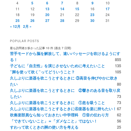
4
5
6
7
8
9
10
11
12
13
14
15
16
17
18
19
20
21
22
23
24
25
26
27
28
29
30
31
« 12月
2月 »
POPULAR POSTS
最も訪問者が多かった記事 10 件 (過去 7 日間)
苦手モードから脳を解放して、速いパッセージを吹けるようにす
る！
855
子どもに「自主性」を演じさせないために考えたいこと
135
”脚を使って吹く”ってどういうこと？
105
久しぶりに楽器を吹こうとするときに ③高音を伸びやかに吹き
たい
80
久しぶりに楽器を吹こうとするときに ②響きのある音を取り戻
したい
73
久しぶりに楽器を吹こうとするときに ①息を吸うこと
73
久しぶりに楽器を吹こうとするときに④楽器を楽に持ちたい！
67
吹奏楽部員なら知っておきたい中学理科 ①音の伝わり方
62
「できていないこと」＝「ダメなこと」ではない！
56
すわって吹くときの脚の使い方を考える
25