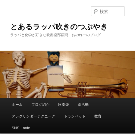
検
索
とあるラッパ吹きのつぶやき
ラッパと化学が好きな吹奏楽部顧問、おのれーのブログ
メ
ホーム
ブログ紹介
吹奏楽
部活動
メ
サ
イ
ン
アレクサンダーテクニーク
トランペット
教育
イ
ブ
メ
ニ
SNS・note
ン
コ
ュ