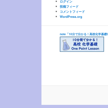
ログイン
ブ
投稿フィード
コメントフィード
WordPress.org
note「10分で分かる！高校化学基礎One 