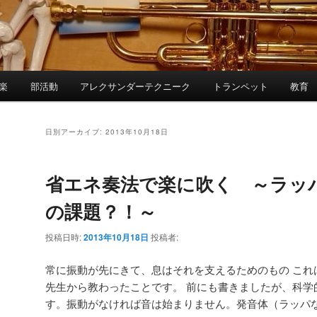
楽
部活動
アレクサンダーテクニーク
トランペット
教育
日別アーカイブ:
2013年10月18日
省エネ奏法で楽に吹く ～ラッ
の課題？！～
投稿日時:
2013年10月18日
投稿者:
常に振動が先にきて、息はそれを支えるためのもの これ
先生から教わったことです。 前にも書きましたが、科学
す。振動がなければ音は始まりません。発音体（ラッパ