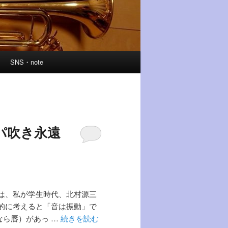
SNS・note
パ吹き永遠
は、私が学生時代、北村源三
的に考えると「音は振動」で
なら唇）があっ …
続きを読む