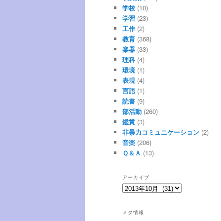
学校
(10)
学習
(23)
工作
(2)
教育
(368)
楽器
(33)
理科
(4)
環境
(1)
表現
(4)
言語
(1)
読書
(9)
部活動
(260)
鑑賞
(3)
非暴力コミュニケーション
(2)
音楽
(206)
Ｑ＆Ａ
(13)
アーカイブ
ア
ー
カ
メタ情報
イ