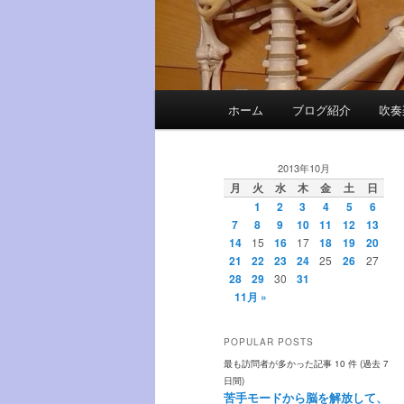
メ
ホーム
ブログ紹介
吹奏
メ
サ
イ
ン
イ
ブ
メ
2013年10月
ニ
月
火
水
木
金
土
日
ン
コ
1
2
3
4
5
6
ュ
7
8
9
10
11
12
13
ー
14
15
16
17
18
19
20
コ
ン
21
22
23
24
25
26
27
28
29
30
31
ン
テ
11月 »
テ
ン
POPULAR POSTS
最も訪問者が多かった記事 10 件 (過去 7
ン
ツ
日間)
苦手モードから脳を解放して、