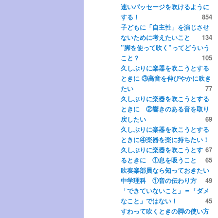
速いパッセージを吹けるように
ツ
へ
する！
854
子どもに「自主性」を演じさせ
へ
移
ないために考えたいこと
134
”脚を使って吹く”ってどういう
移
動
こと？
105
久しぶりに楽器を吹こうとする
ときに ③高音を伸びやかに吹き
動
たい
77
久しぶりに楽器を吹こうとする
ときに ②響きのある音を取り
戻したい
69
久しぶりに楽器を吹こうとする
ときに④楽器を楽に持ちたい！
久しぶりに楽器を吹こうとす
67
るときに ①息を吸うこと
65
吹奏楽部員なら知っておきたい
中学理科 ①音の伝わり方
49
「できていないこと」＝「ダメ
なこと」ではない！
45
すわって吹くときの脚の使い方