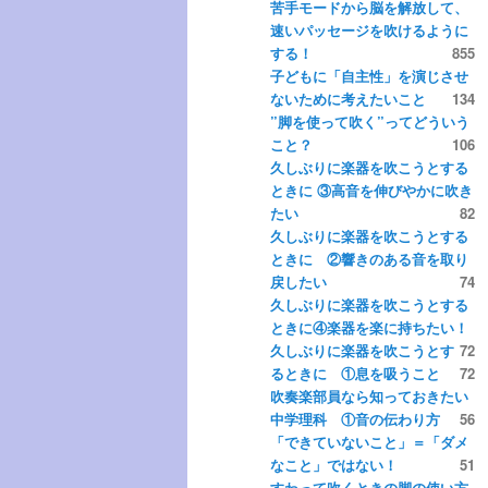
苦手モードから脳を解放して、
ツ
へ
速いパッセージを吹けるように
する！
855
へ
移
子どもに「自主性」を演じさせ
ないために考えたいこと
134
”脚を使って吹く”ってどういう
移
動
こと？
106
久しぶりに楽器を吹こうとする
動
ときに ③高音を伸びやかに吹き
たい
82
久しぶりに楽器を吹こうとする
ときに ②響きのある音を取り
戻したい
74
久しぶりに楽器を吹こうとする
ときに④楽器を楽に持ちたい！
久しぶりに楽器を吹こうとす
72
るときに ①息を吸うこと
72
吹奏楽部員なら知っておきたい
中学理科 ①音の伝わり方
56
「できていないこと」＝「ダメ
なこと」ではない！
51
すわって吹くときの脚の使い方