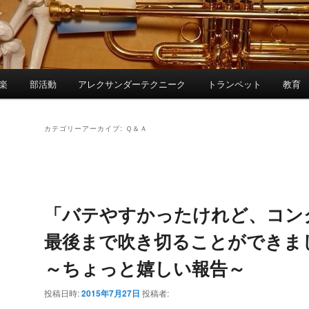
楽
部活動
アレクサンダーテクニーク
トランペット
教育
カテゴリーアーカイブ:
Ｑ＆Ａ
投
稿
ナ
「バテやすかったけれど、コン
ビ
ゲ
最後まで吹き切ることができ
ー
～ちょっと嬉しい報告～
シ
ョ
投稿日時:
2015年7月27日
投稿者:
ン