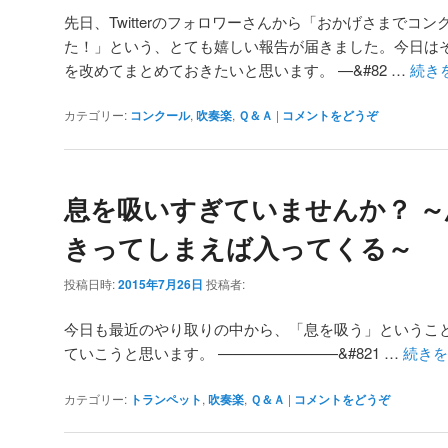
先日、Twitterのフォロワーさんから「おかげさまでコ
た！」という、とても嬉しい報告が届きました。今日は
を改めてまとめておきたいと思います。 —&#82 …
続き
カテゴリー:
コンクール
,
吹奏楽
,
Ｑ＆Ａ
|
コメントをどうぞ
息を吸いすぎていませんか？ 
きってしまえば入ってくる～
投稿日時:
2015年7月26日
投稿者:
今日も最近のやり取りの中から、「息を吸う」というこ
ていこうと思います。 ————————&#821 …
続き
カテゴリー:
トランペット
,
吹奏楽
,
Ｑ＆Ａ
|
コメントをどうぞ