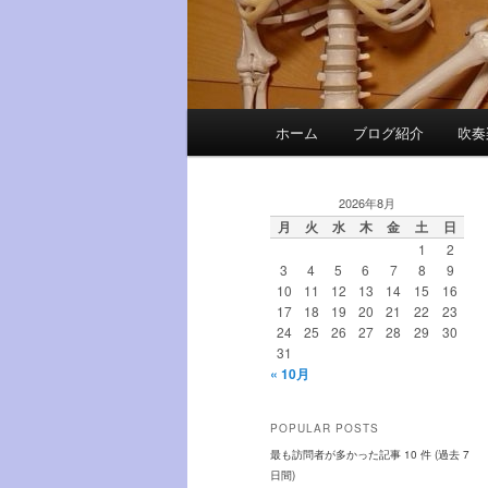
メ
ホーム
ブログ紹介
吹奏
メ
サ
イ
ン
イ
ブ
メ
2026年8月
ニ
月
火
水
木
金
土
日
ン
コ
1
2
ュ
3
4
5
6
7
8
9
ー
10
11
12
13
14
15
16
コ
ン
17
18
19
20
21
22
23
24
25
26
27
28
29
30
ン
テ
31
« 10月
テ
ン
POPULAR POSTS
ン
ツ
最も訪問者が多かった記事 10 件 (過去 7
日間)