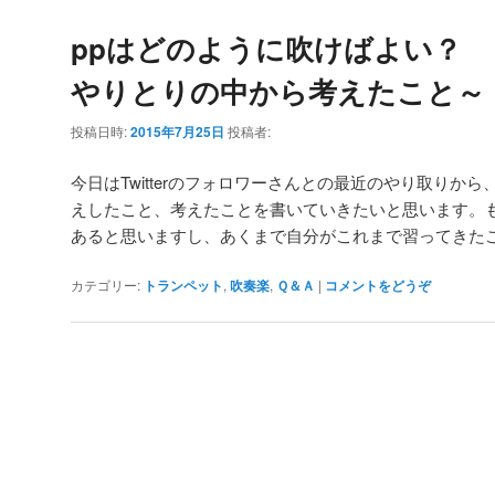
ppはどのように吹けばよい？ 
やりとりの中から考えたこと～
投稿日時:
2015年7月25日
投稿者:
今日はTwitterのフォロワーさんとの最近のやり取りか
えしたこと、考えたことを書いていきたいと思います。
あると思いますし、あくまで自分がこれまで習ってきたこ
カテゴリー:
トランペット
,
吹奏楽
,
Ｑ＆Ａ
|
コメントをどうぞ
投
稿
ナ
ビ
ゲ