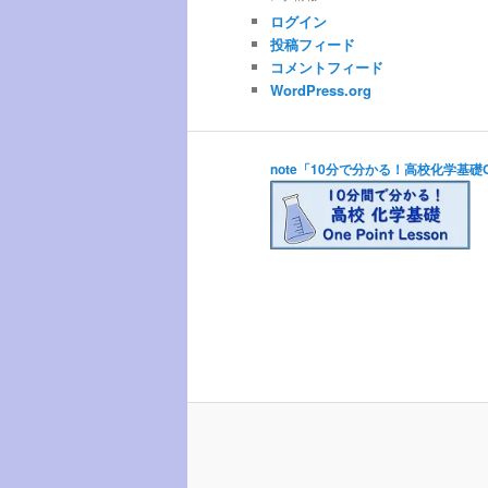
イ
ログイン
ブ
投稿フィード
コメントフィード
WordPress.org
note「10分で分かる！高校化学基礎One 