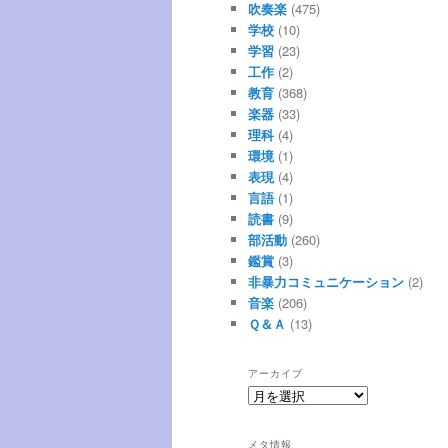
吹奏楽
(475)
学校
(10)
学習
(23)
工作
(2)
教育
(368)
楽器
(33)
理科
(4)
環境
(1)
表現
(4)
言語
(1)
読書
(9)
部活動
(260)
鑑賞
(3)
非暴力コミュニケーション
(2)
音楽
(206)
Ｑ＆Ａ
(13)
アーカイブ
ア
ー
カ
メタ情報