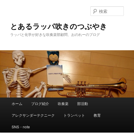
検
索
とあるラッパ吹きのつぶやき
ラッパと化学が好きな吹奏楽部顧問、おのれーのブログ
メ
ホーム
ブログ紹介
吹奏楽
部活動
メ
サ
イ
ン
アレクサンダーテクニーク
トランペット
教育
イ
ブ
メ
ニ
SNS・note
ン
コ
ュ