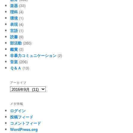
楽器
(33)
理科
(4)
環境
(1)
表現
(4)
言語
(1)
読書
(9)
部活動
(260)
鑑賞
(3)
非暴力コミュニケーション
(2)
音楽
(206)
Ｑ＆Ａ
(13)
アーカイブ
ア
ー
カ
メタ情報
イ
ログイン
ブ
投稿フィード
コメントフィード
WordPress.org