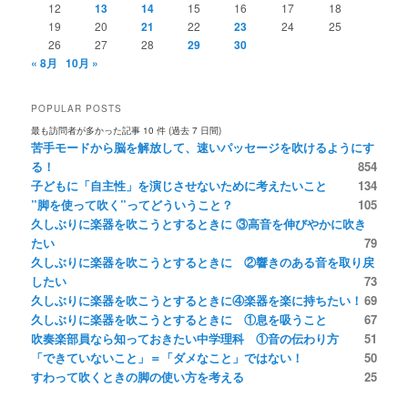
12
13
14
15
16
17
18
19
20
21
22
23
24
25
26
27
28
29
30
« 8月
10月 »
POPULAR POSTS
最も訪問者が多かった記事 10 件 (過去 7 日間)
苦手モードから脳を解放して、速いパッセージを吹けるようにす
る！
854
子どもに「自主性」を演じさせないために考えたいこと
134
”脚を使って吹く”ってどういうこと？
105
久しぶりに楽器を吹こうとするときに ③高音を伸びやかに吹き
たい
79
久しぶりに楽器を吹こうとするときに ②響きのある音を取り戻
したい
73
久しぶりに楽器を吹こうとするときに④楽器を楽に持ちたい！
69
久しぶりに楽器を吹こうとするときに ①息を吸うこと
67
吹奏楽部員なら知っておきたい中学理科 ①音の伝わり方
51
「できていないこと」＝「ダメなこと」ではない！
50
すわって吹くときの脚の使い方を考える
25