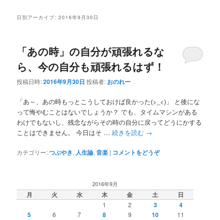
ー
コ
ン
日別アーカイブ:
2016年9月30日
ン
テ
「あの時」の自分が頑張れるな
テ
ン
ら、今の自分も頑張れるはず！
ン
ツ
投稿日時:
2016年9月30日
投稿者:
おのれー
ツ
へ
「あ～、あの時もっとこうしておけば良かった(>_<)」 と後にな
って悔やむことはないでしょうか？ でも、タイムマシンがある
へ
移
わけでもないし、残念ながらその時の自分に戻ってどうにかする
ことはできません。 今日はそ …
続きを読む
→
移
動
カテゴリー:
つぶやき
,
人生論
,
音楽
|
コメントをどうぞ
動
2016年9月
月
火
水
木
金
土
日
1
2
3
4
5
6
7
8
9
10
11