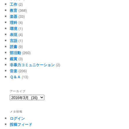
工作
(2)
教育
(368)
楽器
(33)
理科
(4)
環境
(1)
表現
(4)
言語
(1)
読書
(9)
部活動
(260)
鑑賞
(3)
非暴力コミュニケーション
(2)
音楽
(206)
Ｑ＆Ａ
(13)
アーカイブ
ア
ー
カ
メタ情報
イ
ログイン
ブ
投稿フィード