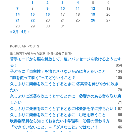
1
2
3
4
5
6
7
8
9
10
11
12
13
14
15
16
17
18
19
20
21
22
23
24
25
26
27
28
29
30
31
« 2月
4月 »
POPULAR POSTS
最も訪問者が多かった記事 10 件 (過去 7 日間)
苦手モードから脳を解放して、速いパッセージを吹けるようにす
る！
854
子どもに「自主性」を演じさせないために考えたいこと
134
”脚を使って吹く”ってどういうこと？
105
久しぶりに楽器を吹こうとするときに ③高音を伸びやかに吹き
たい
78
久しぶりに楽器を吹こうとするときに ②響きのある音を取り戻
したい
71
久しぶりに楽器を吹こうとするときに④楽器を楽に持ちたい！
67
久しぶりに楽器を吹こうとするときに ①息を吸うこと
66
吹奏楽部員なら知っておきたい中学理科 ①音の伝わり方
50
「できていないこと」＝「ダメなこと」ではない！
46