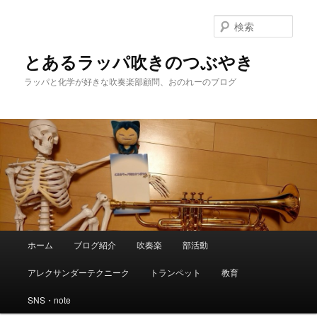
検
索
とあるラッパ吹きのつぶやき
ラッパと化学が好きな吹奏楽部顧問、おのれーのブログ
メ
ホーム
ブログ紹介
吹奏楽
部活動
メ
サ
イ
ン
アレクサンダーテクニーク
トランペット
教育
イ
ブ
メ
ニ
SNS・note
ン
コ
ュ