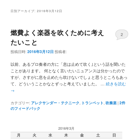
ー
コ
ン
日別アーカイブ:
2016年3月12日
ン
テ
燃費よく楽器を吹くために考え
2
テ
ン
たいこと
ン
ツ
投稿日時:
2016年3月12日
投稿者:
ツ
へ
以前、あるプロ奏者の方に「息は止めて吹く｣という話を聞いた
ことがあります。 何となく言いたいニュアンスは分かったので
へ
移
すが、さすがに息を止めたら吹けないでしょと思うところもあっ
て、どういうことかなとずっと考えていました。 …
続きを読む
移
動
→
動
カテゴリー:
アレクサンダー・テクニーク
,
トランペット
,
吹奏楽
|
2
件
のフィードバック
2016年3月
月
火
水
木
金
土
日